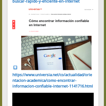
buscar-rapido-y-eficiente-en-internet
https://www.universia.net/co/actualidad/orie
ntacion-academica/como-encontrar-
informacion-confiable-internet-1141716.html